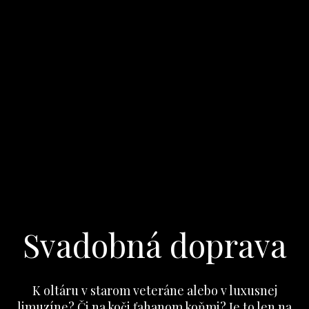
Svadobná doprava
K oltáru v starom veteráne alebo v luxusnej
limuzíne? Či na koči ťahanom koňmi? Je to len na